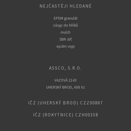
NEJČASTĚJI HLEDANÉ
EPDM granulát
zásyp do hřiště
mulch
SBR drť
epdm vsyp
ASSCO, S.R.O.
VAZOVÁ 2143
UHERSKÝ BROD, 688 01
IČZ (UHERSKÝ BROD) CZZ00867
IČZ (ROKYTNICE) CZH00358