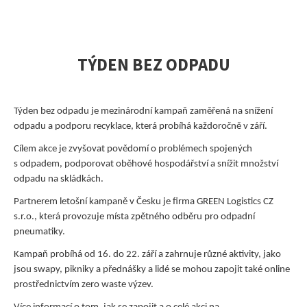
TÝDEN BEZ ODPADU
Týden bez odpadu je mezinárodní kampaň zaměřená na snížení
odpadu a podporu recyklace, která probíhá každoročně v září.
Cílem akce je zvyšovat povědomí o problémech spojených
s odpadem, podporovat oběhové hospodářství a snížit množství
odpadu na skládkách.
Partnerem letošní kampaně v Česku je firma GREEN Logistics CZ
s.r.o., která provozuje místa zpětného odběru pro odpadní
pneumatiky.
Kampaň probíhá od 16. do 22. září a zahrnuje různé aktivity, jako
jsou swapy, pikniky a přednášky a lidé se mohou zapojit také online
prostřednictvím zero waste výzev.