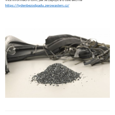
Více informací o tom, jak se zapojit a o celé akci na
https://tydenbezodpadu.zerowasters.cz/
Vyhledávání na webu